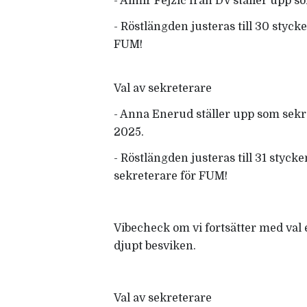
- Almir Fejzic från DV ställer upp 
- Röstlängden justeras till 30 styc
FUM!
Val av sekreterare
- Anna Enerud ställer upp som sek
2025.
- Röstlängden justeras till 31 styc
sekreterare för FUM!
Vibecheck om vi fortsätter med val e
djupt besviken.
Val av sekreterare