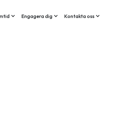
expand_more
expand_more
expand_more
amtid
Engagera dig
Kontakta oss