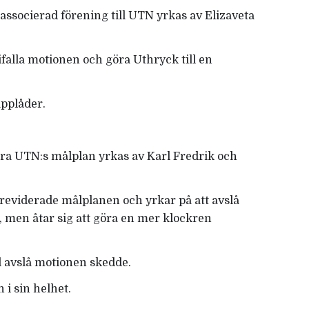
 associerad förening till UTN yrkas av Elizaveta
ifalla motionen och göra Uthryck till en
applåder.
ra UTN:s målplan yrkas av Karl Fredrik och
n reviderade målplanen och yrkar på att avslå
lt, men åtar sig att göra en mer klockren
ll avslå motionen skedde.
 i sin helhet.