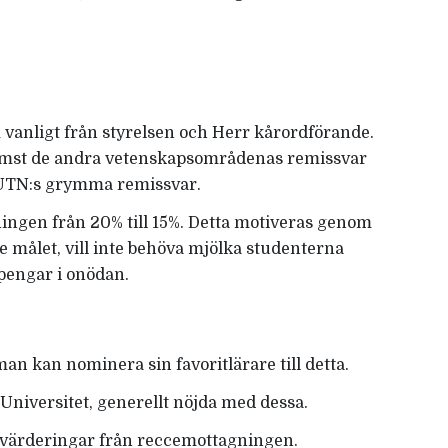
vanligt från styrelsen och Herr kårordförande.
främst de andra vetenskapsområdenas remissvar
 UTN:s grymma remissvar.
ingen från 20% till 15%. Detta motiveras genom
are målet, vill inte behöva mjölka studenterna
 pengar i onödan.
an kan nominera sin favoritlärare till detta.
 Universitet, generellt nöjda med dessa.
värderingar från reccemottagningen.