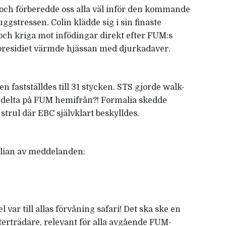
t och förberedde oss alla väl inför den kommande
luggstressen. Colin klädde sig i sin finaste
 och kriga mot infödingar direkt efter FUM:s
presidiet värmde hjässan med djurkadaver.
 fastställdes till 31 stycken. STS gjorde walk-
 delta på FUM hemifrån?! Formalia skedde
 strul där EBC självklart beskylldes.
alian av meddelanden:
 var till allas förvåning safari! Det ska ske en
fterträdare, relevant för alla avgående FUM-