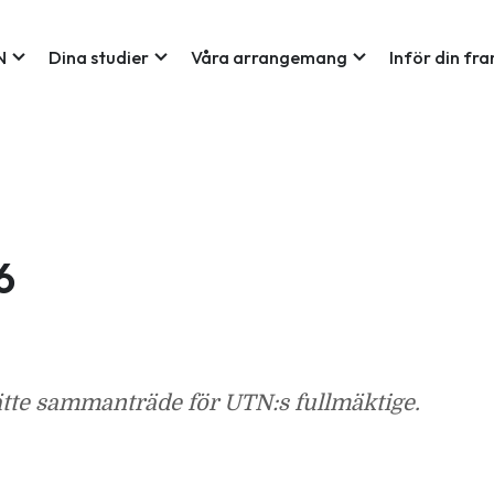
expand_more
expand_more
expand_more
N
Dina studier
Våra arrangemang
Inför din fr
6
ätte sammanträde för UTN:s fullmäktige.