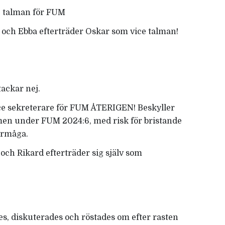
ce talman för FUM
n och Ebba efterträder Oskar som vice talman!
ackar nej.
ce sekreterare för FUM ÅTERIGEN! Beskyller
emen under FUM 2024:6, med risk för bristande
förmåga.
 och Rikard efterträder sig själv som
es, diskuterades och röstades om efter rasten