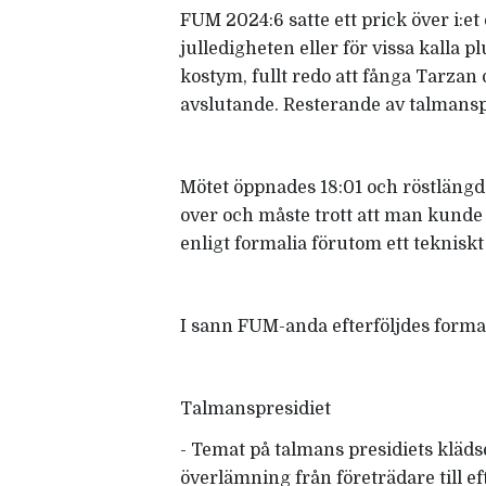
FUM 2024:6 satte ett prick över i:e
julledigheten eller för vissa kalla p
kostym, fullt redo att fånga Tarzan
avslutande. Resterande av talmans
Mötet öppnades 18:01 och röstlängden
over och måste trott att man kunde
enligt formalia förutom ett tekniskt
I sann FUM-anda efterföljdes form
Talmanspresidiet
- Temat på talmans presidiets klädsel
överlämning från företrädare till e