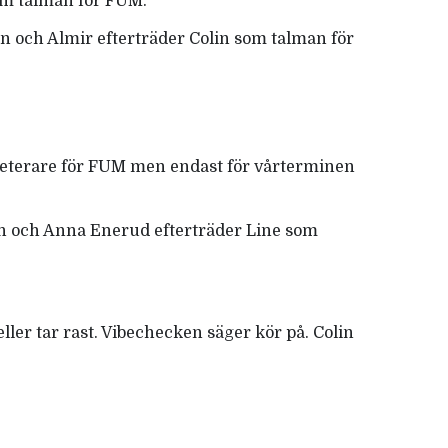
som talman för FUM.
ken och Almir efterträder Colin som talman för
reterare för FUM men endast för vårterminen
ken och Anna Enerud efterträder Line som
ller tar rast. Vibechecken säger kör på. Colin