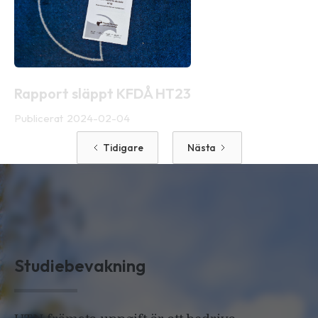
Rapport släppt KFDÅ HT23
Publicerat
2024-02-04
Tidigare
Nästa
Studiebevakning