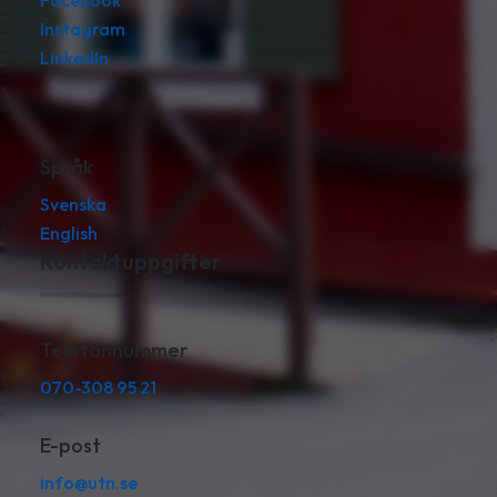
Facebook
Instagram
LinkedIn
Språk
Svenska
English
Kontaktuppgifter
Telefonnummer
070-308 95 21
E-post
info@utn.se