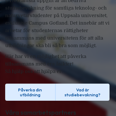
UTN främsta uppgift är att bedriva
studiebevakning för samtliga teknolog- och
naturvetarstudenter på Uppsala universitet,
exklusive Campus Gotland. Det innebär att vi
arbetar för studenternas rättigheter
tillsammans med universiteten för att alla
utbildningar ska bli så bra som möjligt.
Här har vi en möjlighet att påverka
tillsammans med era åsikter!
Så hjälp oss att hjälpa er.
Påverka din
Vad är
utbildning
studiebevakning?
Våra samarbetspartners